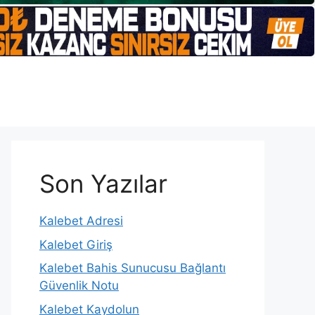
Son Yazılar
Kalebet Adresi
Kalebet Giriş
Kalebet Bahis Sunucusu Bağlantı
Güvenlik Notu
Kalebet Kaydolun