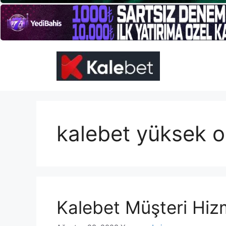
İçeriğe
atla
kalebet yüksek o
Kalebet Müşteri Hizm