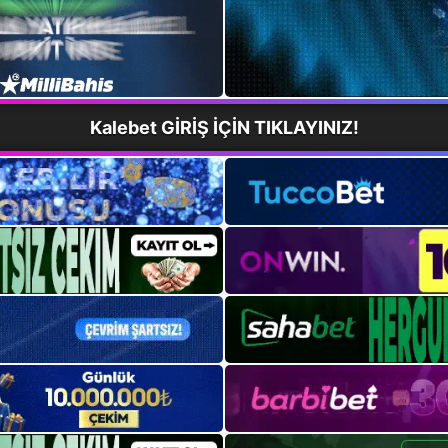
Kalebet GİRİŞ İÇİN TIKLAYINIZ!