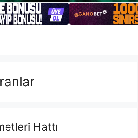
ranlar
etleri Hattı