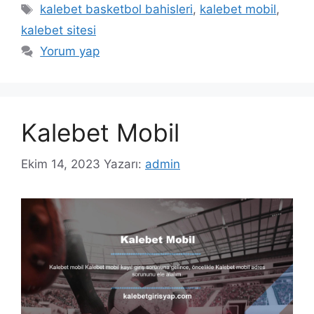
Etiketler
kalebet basketbol bahisleri
,
kalebet mobil
,
kalebet sitesi
Yorum yap
Kalebet Mobil
Ekim 14, 2023
Yazarı:
admin