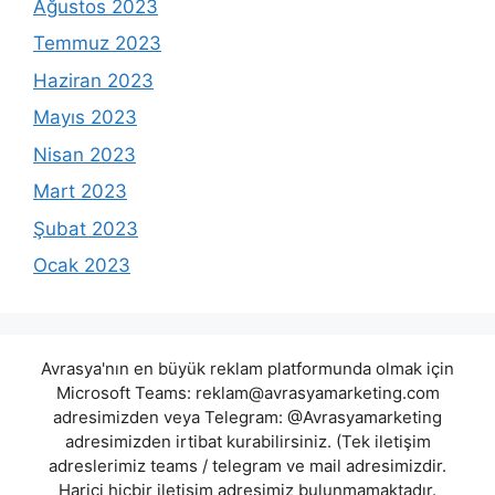
Ağustos 2023
Temmuz 2023
Haziran 2023
Mayıs 2023
Nisan 2023
Mart 2023
Şubat 2023
Ocak 2023
Avrasya'nın en büyük reklam platformunda olmak için
Microsoft Teams:
reklam@avrasyamarketing.com
adresimizden veya Telegram: @Avrasyamarketing
adresimizden irtibat kurabilirsiniz. (Tek iletişim
adreslerimiz teams / telegram ve mail adresimizdir.
Harici hiçbir iletişim adresimiz bulunmamaktadır.