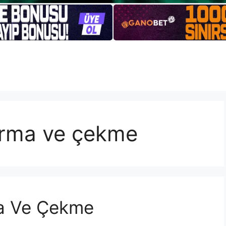
ırma ve çekme
ma Ve Çekme