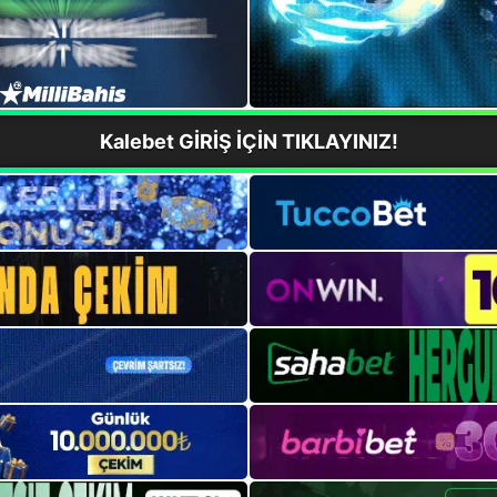
Kalebet GİRİŞ İÇİN TIKLAYINIZ!