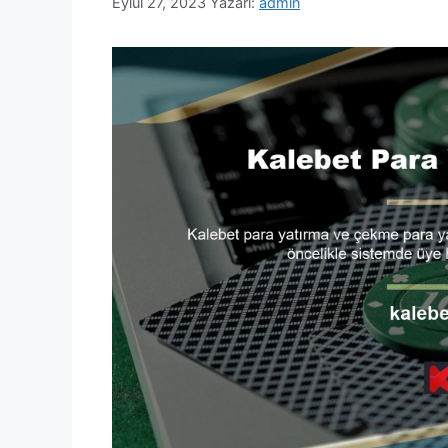
Eylül 27, 2023
Yazarı:
admin