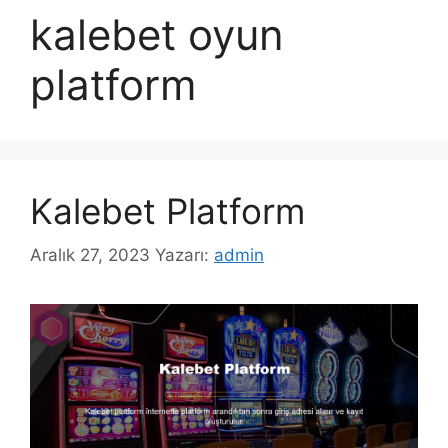
kalebet oyun
platform
Kalebet Platform
Aralık 27, 2023
Yazarı:
admin