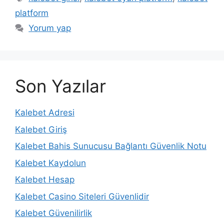
platform
Yorum yap
Son Yazılar
Kalebet Adresi
Kalebet Giriş
Kalebet Bahis Sunucusu Bağlantı Güvenlik Notu
Kalebet Kaydolun
Kalebet Hesap
Kalebet Casino Siteleri Güvenlidir
Kalebet Güvenilirlik