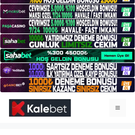
İçeriğe
atla
Menü