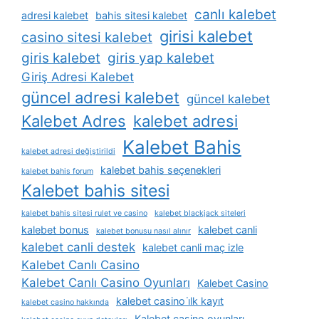
canlı kalebet
adresi kalebet
bahis sitesi kalebet
girisi kalebet
casino sitesi kalebet
giris kalebet
giris yap kalebet
Giriş Adresi Kalebet
güncel adresi kalebet
güncel kalebet
Kalebet Adres
kalebet adresi
Kalebet Bahis
kalebet adresi değiştirildi
kalebet bahis seçenekleri
kalebet bahis forum
Kalebet bahis sitesi
kalebet bahis sitesi rulet ve casino
kalebet blackjack siteleri
kalebet bonus
kalebet canli
kalebet bonusu nasıl alınır
kalebet canli destek
kalebet canli maç izle
Kalebet Canlı Casino
Kalebet Canlı Casino Oyunları
Kalebet Casino
kalebet casino i̇lk kayıt
kalebet casino hakkında
Kalebet casino oyunları