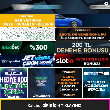
×
Kalebet GİRİŞ İÇİN TIKLAYINIZ!