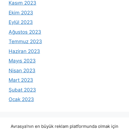
Kasım 2023
Ekim 2023
Eylül 2023
Ağustos 2023
Temmuz 2023
Haziran 2023
Mayıs 2023
Nisan 2023
Mart 2023
Şubat 2023
Ocak 2023
Avrasya'nın en büyük reklam platformunda olmak için