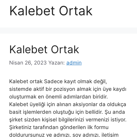
Kalebet Ortak
Kalebet Ortak
Nisan 26, 2023
Yazarı:
admin
Kalebet ortak Sadece kayıt olmak değil,
sistemde aktif bir pozisyon almak için üye kaydı
oluşturmak en önemli adımlardan biridir.
Kalebet üyeliği için alınan aksiyonlar da oldukça
basit işlemlerden oluştuğu için bellidir. Şu anda
şirket sizden kişisel bilgilerinizi vermenizi istiyor.
Şirketiniz tarafından gönderilen ilk formu
doldurursunuz ve adınızı, soy adınızı, iletişim