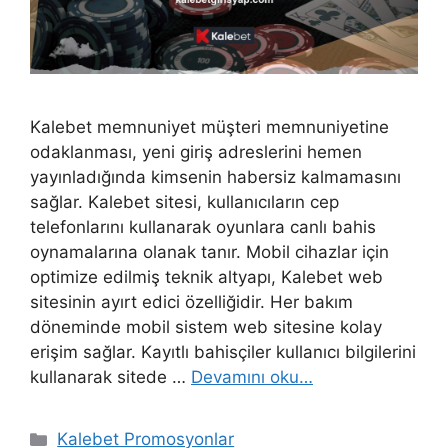
Kalebet memnuniyet müşteri memnuniyetine
odaklanması, yeni giriş adreslerini hemen
yayınladığında kimsenin habersiz kalmamasını
sağlar. Kalebet sitesi, kullanıcıların cep
telefonlarını kullanarak oyunlara canlı bahis
oynamalarına olanak tanır. Mobil cihazlar için
optimize edilmiş teknik altyapı, Kalebet web
sitesinin ayırt edici özelliğidir. Her bakım
döneminde mobil sistem web sitesine kolay
erişim sağlar. Kayıtlı bahisçiler kullanıcı bilgilerini
kullanarak sitede …
Devamını oku…
Kategoriler
Kalebet Promosyonlar