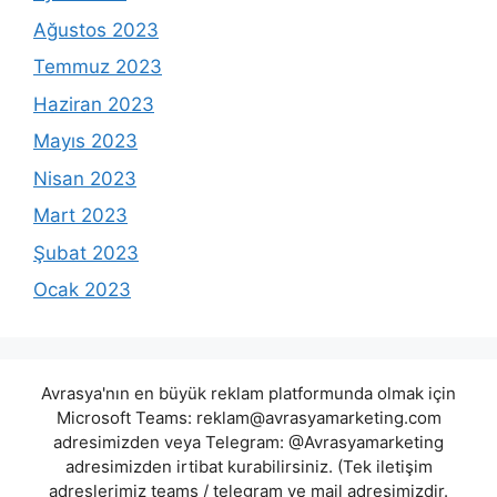
Ağustos 2023
Temmuz 2023
Haziran 2023
Mayıs 2023
Nisan 2023
Mart 2023
Şubat 2023
Ocak 2023
Avrasya'nın en büyük reklam platformunda olmak için
Microsoft Teams:
reklam@avrasyamarketing.com
adresimizden veya Telegram: @Avrasyamarketing
adresimizden irtibat kurabilirsiniz. (Tek iletişim
adreslerimiz teams / telegram ve mail adresimizdir.