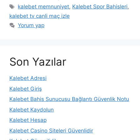
Etiketler
kalebet memnuniyet
,
Kalebet Spor Bahisleri
,
kalebet tv canli maç izle
Yorum yap
Son Yazılar
Kalebet Adresi
Kalebet Giriş
Kalebet Bahis Sunucusu Bağlantı Güvenlik Notu
Kalebet Kaydolun
Kalebet Hesap
Kalebet Casino Siteleri Güvenlidir