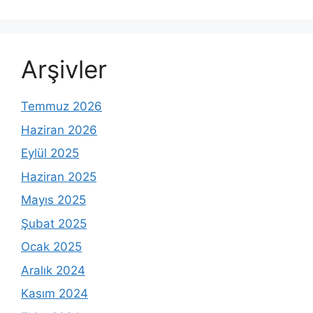
Arşivler
Temmuz 2026
Haziran 2026
Eylül 2025
Haziran 2025
Mayıs 2025
Şubat 2025
Ocak 2025
Aralık 2024
Kasım 2024