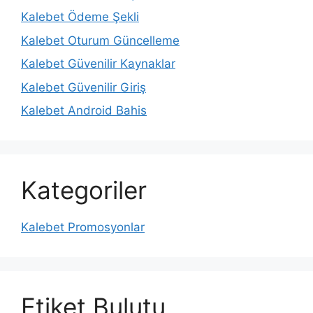
Kalebet Ödeme Şekli
Kalebet Oturum Güncelleme
Kalebet Güvenilir Kaynaklar
Kalebet Güvenilir Giriş
Kalebet Android Bahis
Kategoriler
Kalebet Promosyonlar
Etiket Bulutu