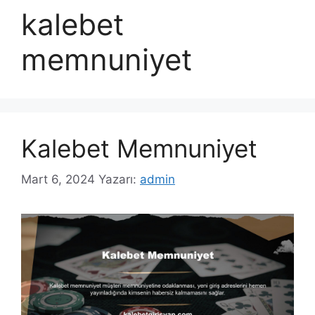
kalebet
memnuniyet
Kalebet Memnuniyet
Mart 6, 2024
Yazarı:
admin