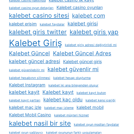
kalebet casino hakkında
Kalebet casino oyunları
kalebet casino oyun detayları
kalebet casino sitesi
kalebet com
kalebet girisi
kalebet erişim
kalebet faydalar
kalebet giris twitter
kalebet giris yap
Kalebet Giriş
kalebet giriş adresi değiştirildi mi
Kalebet Güncel
Kalebet Güncel Adres
kalebet güncel adresi
Kalebet güncel giriş
kalebet güvenlir mi
kalebet güvenilebilir mi
kalebet hesabının silinmesi
kalebet hesap oluşturma
Kalebet Instagram
kalebet i̇ki ana bileşenden oluşur
kalebet kayit
Kalebet kayıt
kalebet kayıt buton
kalebet kaç oldu
kalebet kayıt şartları
kalebet keno i̇çeriği
kalebet maç izle
kalebet mobil
kalebet maç izleme
Kalebet Mobil Casino
kalebet müşteri hizmet
kalebet nasil bir site
kalebet oyun modları faydalar
kalebet oyun sağlayıcı
kalebet oyununun farklı uygulamaları