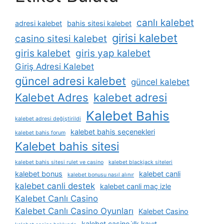
canlı kalebet
adresi kalebet
bahis sitesi kalebet
girisi kalebet
casino sitesi kalebet
giris kalebet
giris yap kalebet
Giriş Adresi Kalebet
güncel adresi kalebet
güncel kalebet
Kalebet Adres
kalebet adresi
Kalebet Bahis
kalebet adresi değiştirildi
kalebet bahis seçenekleri
kalebet bahis forum
Kalebet bahis sitesi
kalebet bahis sitesi rulet ve casino
kalebet blackjack siteleri
kalebet bonus
kalebet canli
kalebet bonusu nasıl alınır
kalebet canli destek
kalebet canli maç izle
Kalebet Canlı Casino
Kalebet Canlı Casino Oyunları
Kalebet Casino
kalebet casino i̇lk kayıt