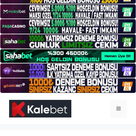
İçeriğe
atla
Menü