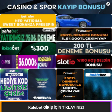
×
Kalebet GİRİŞ İÇİN TIKLAYINIZ!