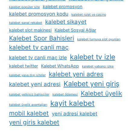
kalebet promosyon
kalebet popüler site
kalebet promosyon kodu
kalebet rulet ve casino
kalebet sikayet
kalebet sanal rekabet
kalebet slot makinesi
Kalebet Sosyal Ağlar
Kalebet Spor Bahisleri
kalebet turnuva slot oyunları
kalebet tv canli maç
kalebet tv izle
kalebet tv canli maç izle
kalebet twitter
Kalebet WhatsApp
kalebet yabancı ülke
kalebet yeni adres
kalebet yasa dışı siteler
Kalebet yeni giriş
kalebet yeni adresi
Kalebet üyelik
kalebet yetkisiz bahisçiler
kalebet ödemesi
kayit kalebet
kalebet üyelik avantajları
mobil kalebet
yeni adresi kalebet
yeni giris kalebet