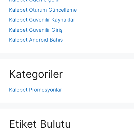
Kalebet Oturum Güncelleme
Kalebet Güvenilir Kaynaklar
Kalebet Güvenilir Giriş
Kalebet Android Bahis
Kategoriler
Kalebet Promosyonlar
Etiket Bulutu