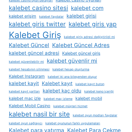
kalebet casino oyun detayları
kalebet casino sitesi
kalebet com
kalebet girisi
kalebet erişim
kalebet faydalar
kalebet giris twitter
kalebet giris yap
Kalebet Giriş
kalebet giriş adresi değiştirildi mi
Kalebet Güncel
Kalebet Güncel Adres
kalebet güncel adresi
Kalebet güncel giriş
kalebet güvenlir mi
kalebet güvenilebilir mi
kalebet hesabının silinmesi
kalebet hesap oluşturma
Kalebet Instagram
kalebet i̇ki ana bileşenden oluşur
kalebet kayit
Kalebet kayıt
kalebet kayıt buton
kalebet kaç oldu
kalebet kayıt şartları
kalebet keno i̇çeriği
kalebet maç izle
kalebet mobil
kalebet maç izleme
Kalebet Mobil Casino
kalebet müşteri hizmet
kalebet nasil bir site
kalebet oyun modları faydalar
kalebet oyun sağlayıcı
kalebet oyununun farklı uygulamaları
Kalebet para yatırma
Kalebet Para Çekme