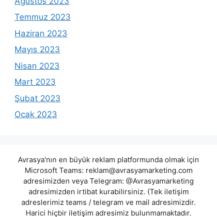
Ağustos 2023
Temmuz 2023
Haziran 2023
Mayıs 2023
Nisan 2023
Mart 2023
Şubat 2023
Ocak 2023
Avrasya'nın en büyük reklam platformunda olmak için
Microsoft Teams:
reklam@avrasyamarketing.com
adresimizden veya Telegram: @Avrasyamarketing
adresimizden irtibat kurabilirsiniz. (Tek iletişim
adreslerimiz teams / telegram ve mail adresimizdir.
Harici hiçbir iletişim adresimiz bulunmamaktadır.