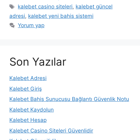
Etiketler
kalebet casino siteleri
,
kalebet güncel
adresi
,
kalebet yeni bahis sistemi
Yorum yap
Son Yazılar
Kalebet Adresi
Kalebet Giriş
Kalebet Bahis Sunucusu Bağlantı Güvenlik Notu
Kalebet Kaydolun
Kalebet Hesap
Kalebet Casino Siteleri Güvenlidir