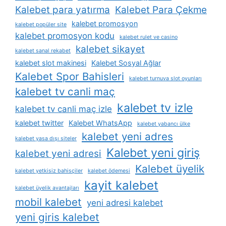
Kalebet para yatırma
Kalebet Para Çekme
kalebet promosyon
kalebet popüler site
kalebet promosyon kodu
kalebet rulet ve casino
kalebet sikayet
kalebet sanal rekabet
kalebet slot makinesi
Kalebet Sosyal Ağlar
Kalebet Spor Bahisleri
kalebet turnuva slot oyunları
kalebet tv canli maç
kalebet tv izle
kalebet tv canli maç izle
kalebet twitter
Kalebet WhatsApp
kalebet yabancı ülke
kalebet yeni adres
kalebet yasa dışı siteler
Kalebet yeni giriş
kalebet yeni adresi
Kalebet üyelik
kalebet yetkisiz bahisçiler
kalebet ödemesi
kayit kalebet
kalebet üyelik avantajları
mobil kalebet
yeni adresi kalebet
yeni giris kalebet