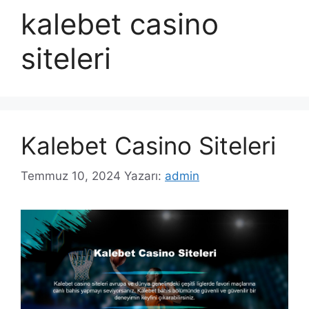
kalebet casino
siteleri
Kalebet Casino Siteleri
Temmuz 10, 2024
Yazarı:
admin