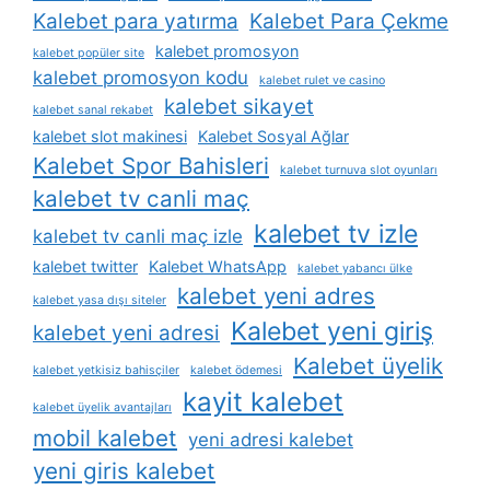
Kalebet para yatırma
Kalebet Para Çekme
kalebet promosyon
kalebet popüler site
kalebet promosyon kodu
kalebet rulet ve casino
kalebet sikayet
kalebet sanal rekabet
kalebet slot makinesi
Kalebet Sosyal Ağlar
Kalebet Spor Bahisleri
kalebet turnuva slot oyunları
kalebet tv canli maç
kalebet tv izle
kalebet tv canli maç izle
kalebet twitter
Kalebet WhatsApp
kalebet yabancı ülke
kalebet yeni adres
kalebet yasa dışı siteler
Kalebet yeni giriş
kalebet yeni adresi
Kalebet üyelik
kalebet yetkisiz bahisçiler
kalebet ödemesi
kayit kalebet
kalebet üyelik avantajları
mobil kalebet
yeni adresi kalebet
yeni giris kalebet