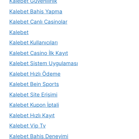
Kalebet Güvenilirlik
Kalebet Bahis Yapma
Kalebet Canlı Casinolar
Kalebet
Kalebet Kullanıcıları
Kalebet Casino İlk Kayıt
Kalebet Sistem Uygulaması
Kalebet Hızlı Ödeme
Kalebet Bein Sports
Kalebet Site Erişimi
Kalebet Kupon İptali
Kalebet Hızlı Kayıt
Kalebet Vip Tv
Kalebet Bahis Deneyimi