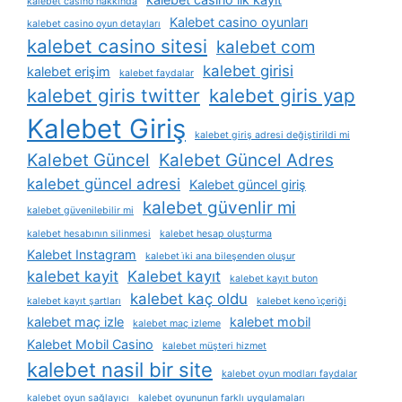
kalebet casino hakkında
Kalebet casino oyunları
kalebet casino oyun detayları
kalebet casino sitesi
kalebet com
kalebet girisi
kalebet erişim
kalebet faydalar
kalebet giris twitter
kalebet giris yap
Kalebet Giriş
kalebet giriş adresi değiştirildi mi
Kalebet Güncel
Kalebet Güncel Adres
kalebet güncel adresi
Kalebet güncel giriş
kalebet güvenlir mi
kalebet güvenilebilir mi
kalebet hesabının silinmesi
kalebet hesap oluşturma
Kalebet Instagram
kalebet i̇ki ana bileşenden oluşur
kalebet kayit
Kalebet kayıt
kalebet kayıt buton
kalebet kaç oldu
kalebet kayıt şartları
kalebet keno i̇çeriği
kalebet maç izle
kalebet mobil
kalebet maç izleme
Kalebet Mobil Casino
kalebet müşteri hizmet
kalebet nasil bir site
kalebet oyun modları faydalar
kalebet oyun sağlayıcı
kalebet oyununun farklı uygulamaları