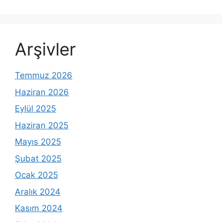
Arşivler
Temmuz 2026
Haziran 2026
Eylül 2025
Haziran 2025
Mayıs 2025
Şubat 2025
Ocak 2025
Aralık 2024
Kasım 2024