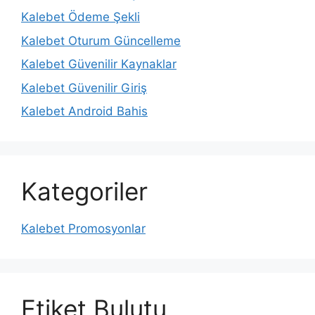
Kalebet Ödeme Şekli
Kalebet Oturum Güncelleme
Kalebet Güvenilir Kaynaklar
Kalebet Güvenilir Giriş
Kalebet Android Bahis
Kategoriler
Kalebet Promosyonlar
Etiket Bulutu