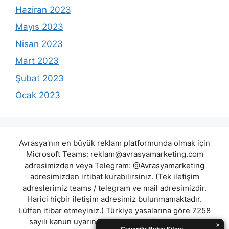
Haziran 2023
Mayıs 2023
Nisan 2023
Mart 2023
Şubat 2023
Ocak 2023
Avrasya'nın en büyük reklam platformunda olmak için
Microsoft Teams:
reklam@avrasyamarketing.com
adresimizden veya Telegram: @Avrasyamarketing
adresimizden irtibat kurabilirsiniz. (Tek iletişim
adreslerimiz teams / telegram ve mail adresimizdir.
Harici hiçbir iletişim adresimiz bulunmamaktadır.
Lütfen itibar etmeyiniz.) Türkiye yasalarına göre 7258
sayılı kanun uyarınca yasa dışı bahis oynamanın