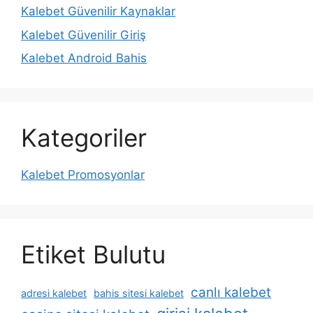
Kalebet Güvenilir Kaynaklar
Kalebet Güvenilir Giriş
Kalebet Android Bahis
Kategoriler
Kalebet Promosyonlar
Etiket Bulutu
canlı kalebet
adresi kalebet
bahis sitesi kalebet