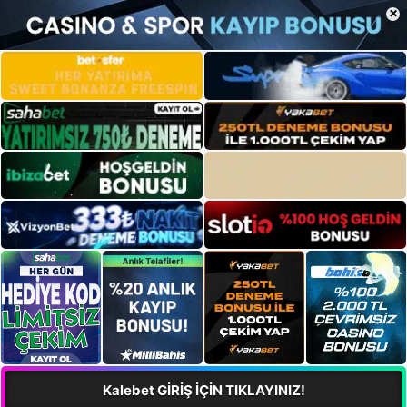
×
Kalebet GİRİŞ İÇİN TIKLAYINIZ!