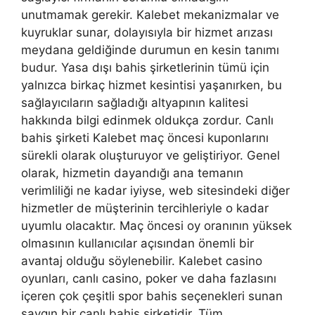
unutmamak gerekir. Kalebet mekanizmalar ve
kuyruklar sunar, dolayısıyla bir hizmet arızası
meydana geldiğinde durumun en kesin tanımı
budur. Yasa dışı bahis şirketlerinin tümü için
yalnızca birkaç hizmet kesintisi yaşanırken, bu
sağlayıcıların sağladığı altyapının kalitesi
hakkında bilgi edinmek oldukça zordur. Canlı
bahis şirketi Kalebet maç öncesi kuponlarını
sürekli olarak oluşturuyor ve geliştiriyor. Genel
olarak, hizmetin dayandığı ana temanın
verimliliği ne kadar iyiyse, web sitesindeki diğer
hizmetler de müşterinin tercihleriyle o kadar
uyumlu olacaktır. Maç öncesi oy oranının yüksek
olmasının kullanıcılar açısından önemli bir
avantaj olduğu söylenebilir. Kalebet casino
oyunları, canlı casino, poker ve daha fazlasını
içeren çok çeşitli spor bahis seçenekleri sunan
saygın bir canlı bahis şirketidir. Tüm