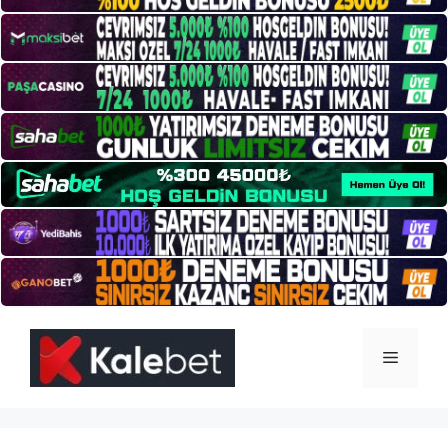
İçeriğe
atla
Menü