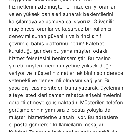
hizmetlerimizde müşterilerimize en iyi oranları
ve en yüksek bahisleri sunarak beklentilerini
karşılamaya ve aşmaya çalışıyoruz. Güvenilir
maç öncesi oranlar ve kusursuz bir kullanıcı
deneyimi sunan güvenilir ve birinci sınıf
çevrimiçi bahis platformu nedir? Kalebet
kurulduğu günden bu yana müşteri odaklı
hizmet felsefesini benimsemiştir. Bu casino
şirketi müşteri memnuniyetine yüksek değer
veriyor ve müşteri hizmetleri ekibinin son derece
yetenekli ve deneyimli olmasını sağlıyor. Bu
yasa dışı casino siteleri bunu yaparak, üyelerinin
siteye istedikleri zaman rahatça erişebilmelerini
garanti etmeye çalışmaktadır. Müşteriler, telefon
görüşmelerinin yanı sıra e-posta yoluyla da
müşteri hizmetlerine ulaşabiliyor. Bu adreslere
e-posta gönderen kullanıcıların mesajları