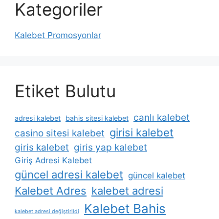
Kategoriler
Kalebet Promosyonlar
Etiket Bulutu
canlı kalebet
adresi kalebet
bahis sitesi kalebet
girisi kalebet
casino sitesi kalebet
giris kalebet
giris yap kalebet
Giriş Adresi Kalebet
güncel adresi kalebet
güncel kalebet
Kalebet Adres
kalebet adresi
Kalebet Bahis
kalebet adresi değiştirildi