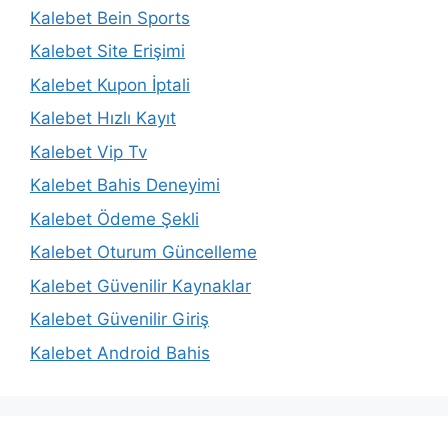
Kalebet Bein Sports
Kalebet Site Erişimi
Kalebet Kupon İptali
Kalebet Hızlı Kayıt
Kalebet Vip Tv
Kalebet Bahis Deneyimi
Kalebet Ödeme Şekli
Kalebet Oturum Güncelleme
Kalebet Güvenilir Kaynaklar
Kalebet Güvenilir Giriş
Kalebet Android Bahis