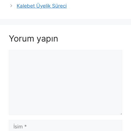
Kalebet Üyelik Süreci
Yorum yapın
Yorum
İsim