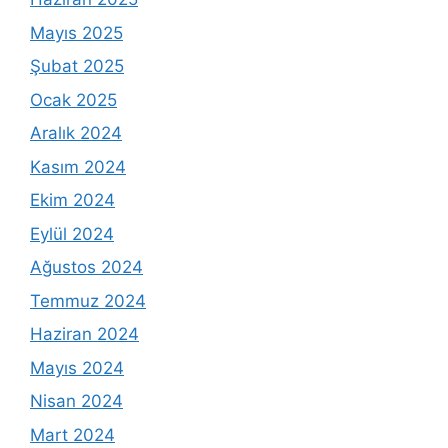
Mayıs 2025
Şubat 2025
Ocak 2025
Aralık 2024
Kasım 2024
Ekim 2024
Eylül 2024
Ağustos 2024
Temmuz 2024
Haziran 2024
Mayıs 2024
Nisan 2024
Mart 2024