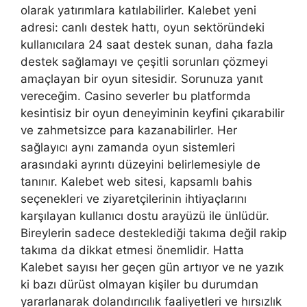
olarak yatırımlara katılabilirler. Kalebet yeni
adresi: canlı destek hattı, oyun sektöründeki
kullanıcılara 24 saat destek sunan, daha fazla
destek sağlamayı ve çeşitli sorunları çözmeyi
amaçlayan bir oyun sitesidir. Sorunuza yanıt
vereceğim. Casino severler bu platformda
kesintisiz bir oyun deneyiminin keyfini çıkarabilir
ve zahmetsizce para kazanabilirler. Her
sağlayıcı aynı zamanda oyun sistemleri
arasındaki ayrıntı düzeyini belirlemesiyle de
tanınır. Kalebet web sitesi, kapsamlı bahis
seçenekleri ve ziyaretçilerinin ihtiyaçlarını
karşılayan kullanıcı dostu arayüzü ile ünlüdür.
Bireylerin sadece desteklediği takıma değil rakip
takıma da dikkat etmesi önemlidir. Hatta
Kalebet sayısı her geçen gün artıyor ve ne yazık
ki bazı dürüst olmayan kişiler bu durumdan
yararlanarak dolandırıcılık faaliyetleri ve hırsızlık