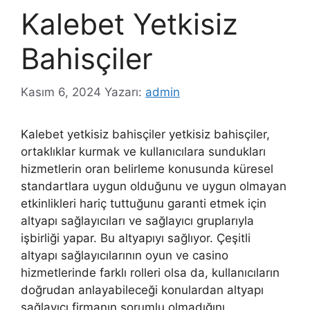
Kalebet Yetkisiz
Bahisçiler
Kasım 6, 2024
Yazarı:
admin
Kalebet yetkisiz bahisçiler yetkisiz bahisçiler,
ortaklıklar kurmak ve kullanıcılara sundukları
hizmetlerin oran belirleme konusunda küresel
standartlara uygun olduğunu ve uygun olmayan
etkinlikleri hariç tuttuğunu garanti etmek için
altyapı sağlayıcıları ve sağlayıcı gruplarıyla
işbirliği yapar. Bu altyapıyı sağlıyor. Çeşitli
altyapı sağlayıcılarının oyun ve casino
hizmetlerinde farklı rolleri olsa da, kullanıcıların
doğrudan anlayabileceği konulardan altyapı
sağlayıcı firmanın sorumlu olmadığını