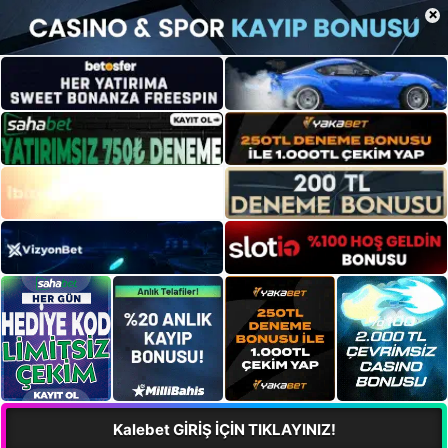
×
Kalebet GİRİŞ İÇİN TIKLAYINIZ!