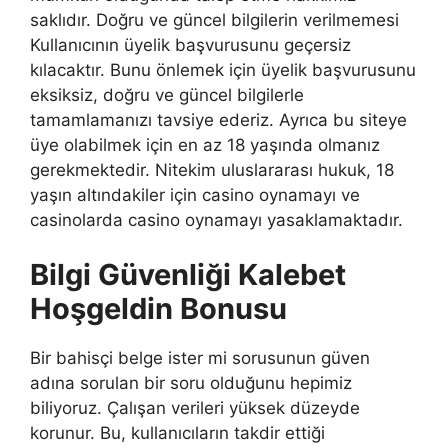
saklıdır. Doğru ve güncel bilgilerin verilmemesi
Kullanıcının üyelik başvurusunu geçersiz
kılacaktır. Bunu önlemek için üyelik başvurusunu
eksiksiz, doğru ve güncel bilgilerle
tamamlamanızı tavsiye ederiz. Ayrıca bu siteye
üye olabilmek için en az 18 yaşında olmanız
gerekmektedir. Nitekim uluslararası hukuk, 18
yaşın altındakiler için casino oynamayı ve
casinolarda casino oynamayı yasaklamaktadır.
Bilgi Güvenliği Kalebet
Hoşgeldin Bonusu
Bir bahisçi belge ister mi sorusunun güven
adına sorulan bir soru olduğunu hepimiz
biliyoruz. Çalışan verileri yüksek düzeyde
korunur. Bu, kullanıcıların takdir ettiği