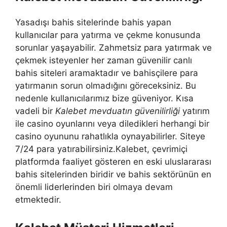
Yasadışı bahis sitelerinde bahis yapan
kullanıcılar para yatırma ve çekme konusunda
sorunlar yaşayabilir. Zahmetsiz para yatırmak ve
çekmek isteyenler her zaman güvenilir canlı
bahis siteleri aramaktadır ve bahisçilere para
yatırmanın sorun olmadığını göreceksiniz. Bu
nedenle kullanıcılarımız bize güveniyor. Kısa
vadeli bir
Kalebet mevduatın güvenilirliği
yatırım
ile casino oyunlarını veya diledikleri herhangi bir
casino oyununu rahatlıkla oynayabilirler. Siteye
7/24 para yatırabilirsiniz.Kalebet, çevrimiçi
platformda faaliyet gösteren en eski uluslararası
bahis sitelerinden biridir ve bahis sektörünün en
önemli liderlerinden biri olmaya devam
etmektedir.