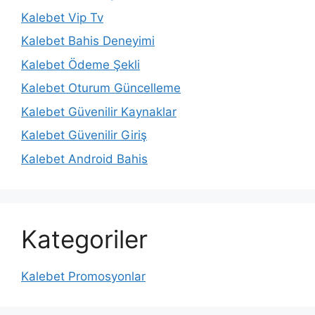
Kalebet Vip Tv
Kalebet Bahis Deneyimi
Kalebet Ödeme Şekli
Kalebet Oturum Güncelleme
Kalebet Güvenilir Kaynaklar
Kalebet Güvenilir Giriş
Kalebet Android Bahis
Kategoriler
Kalebet Promosyonlar