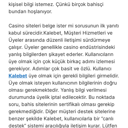
kişisel bilgi istemez. Çünkü birçok bahisçi
bundan hoşlanıyor.
Casino siteleri belge ister mi sorusunun ilk yanıtı
kabul sürecidir.Kalebet, Müşteri Hizmetleri ve
Üyeler arasında düzenli iletişimi sürdürmeye
çalışır. Üyeler genellikle casino endüstrisindeki
yanlış bilgilerden şikayet ederler. Kullanıcıların
üye olmak için çok küçük birkaç adımı izlemesi
gerekiyor. Adımlar çok basit ve özlü. Kullanıcı
Kalebet
üye olmak için gerekli bilgileri girmelidir.
Üye olmak isteyen kullanıcının bilgilerinin doğru
olması gerekmektedir. Yanlış bilgi verilmesi
durumunda üyelik iptal edilecektir. Bu noktada
soru, bahis sitelerinin sertifikalı olması gerekip
gerekmediğidir. Diğer müşteri destek sitelerine
benzer şekilde Kalebet, kullanıcılarla bir “canlı
destek” sistemi aracılığıyla iletişim kurar. Lütfen