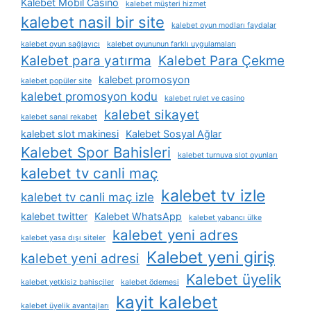
Kalebet Mobil Casino
kalebet müşteri hizmet
kalebet nasil bir site
kalebet oyun modları faydalar
kalebet oyun sağlayıcı
kalebet oyununun farklı uygulamaları
Kalebet para yatırma
Kalebet Para Çekme
kalebet promosyon
kalebet popüler site
kalebet promosyon kodu
kalebet rulet ve casino
kalebet sikayet
kalebet sanal rekabet
kalebet slot makinesi
Kalebet Sosyal Ağlar
Kalebet Spor Bahisleri
kalebet turnuva slot oyunları
kalebet tv canli maç
kalebet tv izle
kalebet tv canli maç izle
kalebet twitter
Kalebet WhatsApp
kalebet yabancı ülke
kalebet yeni adres
kalebet yasa dışı siteler
Kalebet yeni giriş
kalebet yeni adresi
Kalebet üyelik
kalebet yetkisiz bahisçiler
kalebet ödemesi
kayit kalebet
kalebet üyelik avantajları