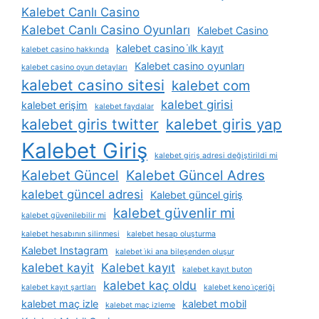
Kalebet Canlı Casino
Kalebet Canlı Casino Oyunları
Kalebet Casino
kalebet casino i̇lk kayıt
kalebet casino hakkında
Kalebet casino oyunları
kalebet casino oyun detayları
kalebet casino sitesi
kalebet com
kalebet girisi
kalebet erişim
kalebet faydalar
kalebet giris twitter
kalebet giris yap
Kalebet Giriş
kalebet giriş adresi değiştirildi mi
Kalebet Güncel
Kalebet Güncel Adres
kalebet güncel adresi
Kalebet güncel giriş
kalebet güvenlir mi
kalebet güvenilebilir mi
kalebet hesabının silinmesi
kalebet hesap oluşturma
Kalebet Instagram
kalebet i̇ki ana bileşenden oluşur
kalebet kayit
Kalebet kayıt
kalebet kayıt buton
kalebet kaç oldu
kalebet kayıt şartları
kalebet keno i̇çeriği
kalebet maç izle
kalebet mobil
kalebet maç izleme