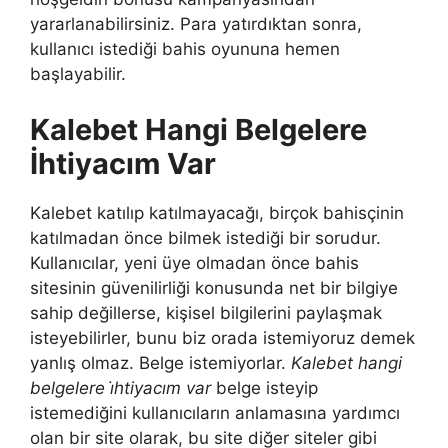
yararlanabilirsiniz. Para yatırdıktan sonra,
kullanıcı istediği bahis oyununa hemen
başlayabilir.
Kalebet Hangi Belgelere
İhtiyacım Var
Kalebet katılıp katılmayacağı, birçok bahisçinin
katılmadan önce bilmek istediği bir sorudur.
Kullanıcılar, yeni üye olmadan önce bahis
sitesinin güvenilirliği konusunda net bir bilgiye
sahip değillerse, kişisel bilgilerini paylaşmak
isteyebilirler, bunu biz orada istemiyoruz demek
yanlış olmaz. Belge istemiyorlar.
Kalebet hangi
belgelere i̇htiyacım var
belge isteyip
istemediğini kullanıcıların anlamasına yardımcı
olan bir site olarak, bu site diğer siteler gibi