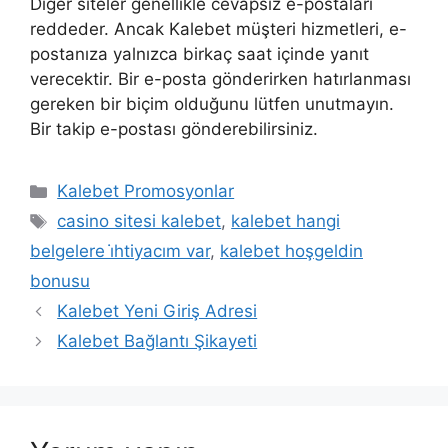
Diğer siteler genellikle cevapsız e-postaları
reddeder. Ancak Kalebet müşteri hizmetleri, e-
postanıza yalnızca birkaç saat içinde yanıt
verecektir. Bir e-posta gönderirken hatırlanması
gereken bir biçim olduğunu lütfen unutmayın.
Bir takip e-postası gönderebilirsiniz.
Kategoriler
Kalebet Promosyonlar
Etiketler
casino sitesi kalebet
,
kalebet hangi
belgelere i̇htiyacım var
,
kalebet hoşgeldin
bonusu
Kalebet Yeni Giriş Adresi
Kalebet Bağlantı Şikayeti