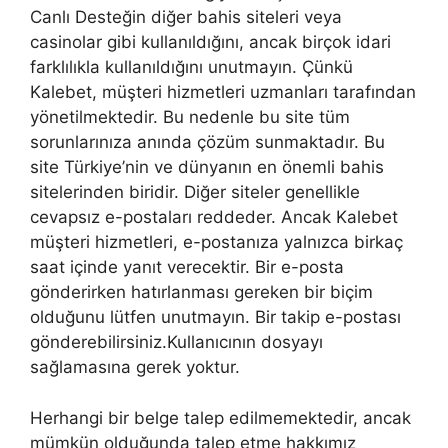
Canlı Desteğin diğer bahis siteleri veya
casinolar gibi kullanıldığını, ancak birçok idari
farklılıkla kullanıldığını unutmayın. Çünkü
Kalebet, müşteri hizmetleri uzmanları tarafından
yönetilmektedir. Bu nedenle bu site tüm
sorunlarınıza anında çözüm sunmaktadır. Bu
site Türkiye’nin ve dünyanın en önemli bahis
sitelerinden biridir. Diğer siteler genellikle
cevapsız e-postaları reddeder. Ancak Kalebet
müşteri hizmetleri, e-postanıza yalnızca birkaç
saat içinde yanıt verecektir. Bir e-posta
gönderirken hatırlanması gereken bir biçim
olduğunu lütfen unutmayın. Bir takip e-postası
gönderebilirsiniz.Kullanıcının dosyayı
sağlamasına gerek yoktur.
Herhangi bir belge talep edilmemektedir, ancak
mümkün olduğunda talep etme hakkımız