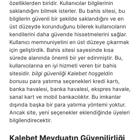
özelliklerden biridir. Kullanıcılar bilgilerinin
saklandığını bilmek isterler. Bu bahis sitesi, bu
bilgilerin güvenli bir şekilde saklandığını ve en
üst düzeyde korunduğunu bilerek kullanıcıların
kendilerini daha güvende hissetmelerini sağlar.
Kullanıcı memnuniyetini en üst düzeye çıkarmak
için geliştirdik. Bahis sitesi sayesinde kısa
sürede alanında önemli bir yer edinmiştir. Bu,
kullanıcılarına en iyi hizmeti veren bir bahis
sitesidir.
bilgi güvenliği Kalebet hoşgeldin
bonusu
para yatırma seçenekleri kredi kartı,
banka havalesi, banka havalesi, ekspres havale,
sanal kart ve mobil bankacılıktır. Bu imkanlar
dışında başka bir para yatırma yöntemi yoktur.
Ancak site, yeni seçenekler eklendiğinde üyeleri
bilgilendirecektir.
Kalebet Mevduatın Güvenilirliği