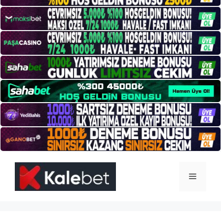
İçeriğe
atla
Menü