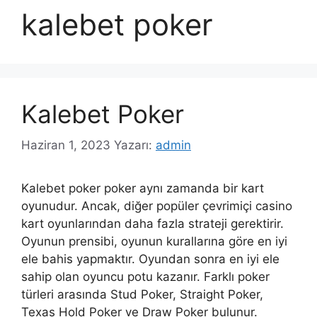
kalebet poker
Kalebet Poker
Haziran 1, 2023
Yazarı:
admin
Kalebet poker poker aynı zamanda bir kart
oyunudur. Ancak, diğer popüler çevrimiçi casino
kart oyunlarından daha fazla strateji gerektirir.
Oyunun prensibi, oyunun kurallarına göre en iyi
ele bahis yapmaktır. Oyundan sonra en iyi ele
sahip olan oyuncu potu kazanır. Farklı poker
türleri arasında Stud Poker, Straight Poker,
Texas Hold Poker ve Draw Poker bulunur.