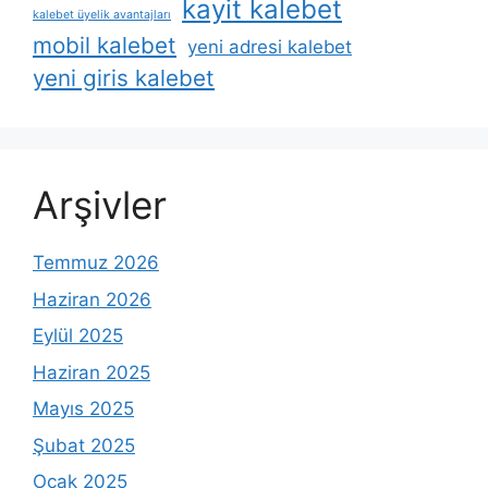
kayit kalebet
kalebet üyelik avantajları
mobil kalebet
yeni adresi kalebet
yeni giris kalebet
Arşivler
Temmuz 2026
Haziran 2026
Eylül 2025
Haziran 2025
Mayıs 2025
Şubat 2025
Ocak 2025