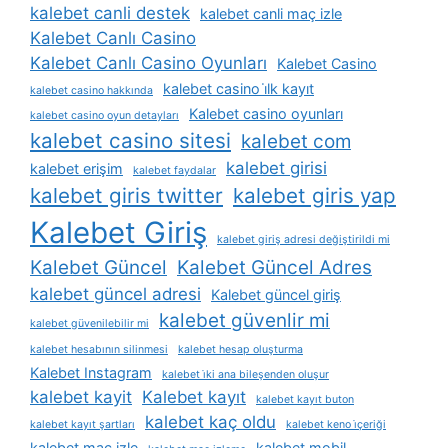
kalebet canli destek
kalebet canli maç izle
Kalebet Canlı Casino
Kalebet Canlı Casino Oyunları
Kalebet Casino
kalebet casino i̇lk kayıt
kalebet casino hakkında
Kalebet casino oyunları
kalebet casino oyun detayları
kalebet casino sitesi
kalebet com
kalebet girisi
kalebet erişim
kalebet faydalar
kalebet giris twitter
kalebet giris yap
Kalebet Giriş
kalebet giriş adresi değiştirildi mi
Kalebet Güncel
Kalebet Güncel Adres
kalebet güncel adresi
Kalebet güncel giriş
kalebet güvenlir mi
kalebet güvenilebilir mi
kalebet hesabının silinmesi
kalebet hesap oluşturma
Kalebet Instagram
kalebet i̇ki ana bileşenden oluşur
kalebet kayit
Kalebet kayıt
kalebet kayıt buton
kalebet kaç oldu
kalebet kayıt şartları
kalebet keno i̇çeriği
kalebet maç izle
kalebet mobil