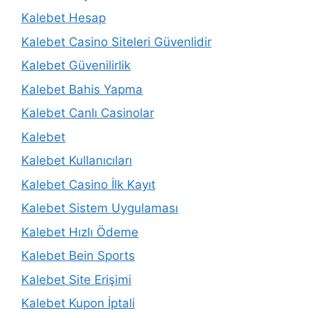
Kalebet Hesap
Kalebet Casino Siteleri Güvenlidir
Kalebet Güvenilirlik
Kalebet Bahis Yapma
Kalebet Canlı Casinolar
Kalebet
Kalebet Kullanıcıları
Kalebet Casino İlk Kayıt
Kalebet Sistem Uygulaması
Kalebet Hızlı Ödeme
Kalebet Bein Sports
Kalebet Site Erişimi
Kalebet Kupon İptali