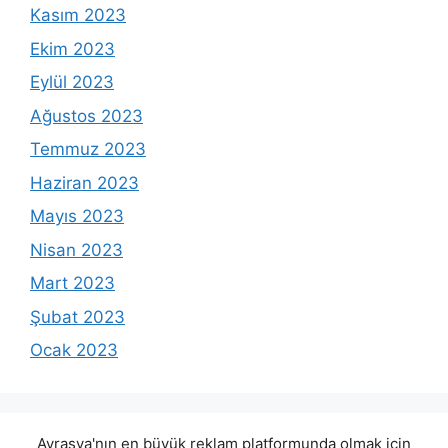
Kasım 2023
Ekim 2023
Eylül 2023
Ağustos 2023
Temmuz 2023
Haziran 2023
Mayıs 2023
Nisan 2023
Mart 2023
Şubat 2023
Ocak 2023
Avrasya'nın en büyük reklam platformunda olmak için