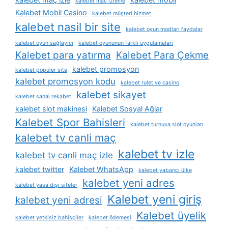
kalebet maç izleme
Kalebet Mobil Casino
kalebet müşteri hizmet
kalebet nasil bir site
kalebet oyun modları faydalar
kalebet oyun sağlayıcı
kalebet oyununun farklı uygulamaları
Kalebet para yatırma
Kalebet Para Çekme
kalebet promosyon
kalebet popüler site
kalebet promosyon kodu
kalebet rulet ve casino
kalebet sikayet
kalebet sanal rekabet
kalebet slot makinesi
Kalebet Sosyal Ağlar
Kalebet Spor Bahisleri
kalebet turnuva slot oyunları
kalebet tv canli maç
kalebet tv izle
kalebet tv canli maç izle
kalebet twitter
Kalebet WhatsApp
kalebet yabancı ülke
kalebet yeni adres
kalebet yasa dışı siteler
Kalebet yeni giriş
kalebet yeni adresi
Kalebet üyelik
kalebet yetkisiz bahisçiler
kalebet ödemesi