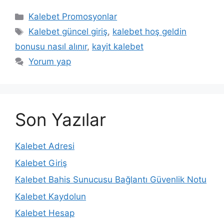
Kategoriler
Kalebet Promosyonlar
Etiketler
Kalebet güncel giriş
,
kalebet hoş geldin
bonusu nasıl alınır
,
kayit kalebet
Yorum yap
Son Yazılar
Kalebet Adresi
Kalebet Giriş
Kalebet Bahis Sunucusu Bağlantı Güvenlik Notu
Kalebet Kaydolun
Kalebet Hesap