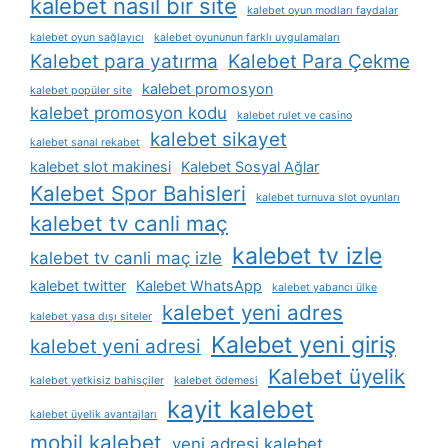
kalebet nasil bir site
kalebet oyun modları faydalar
kalebet oyun sağlayıcı
kalebet oyununun farklı uygulamaları
Kalebet para yatırma
Kalebet Para Çekme
kalebet promosyon
kalebet popüler site
kalebet promosyon kodu
kalebet rulet ve casino
kalebet sikayet
kalebet sanal rekabet
kalebet slot makinesi
Kalebet Sosyal Ağlar
Kalebet Spor Bahisleri
kalebet turnuva slot oyunları
kalebet tv canli maç
kalebet tv izle
kalebet tv canli maç izle
kalebet twitter
Kalebet WhatsApp
kalebet yabancı ülke
kalebet yeni adres
kalebet yasa dışı siteler
Kalebet yeni giriş
kalebet yeni adresi
Kalebet üyelik
kalebet yetkisiz bahisçiler
kalebet ödemesi
kayit kalebet
kalebet üyelik avantajları
mobil kalebet
yeni adresi kalebet