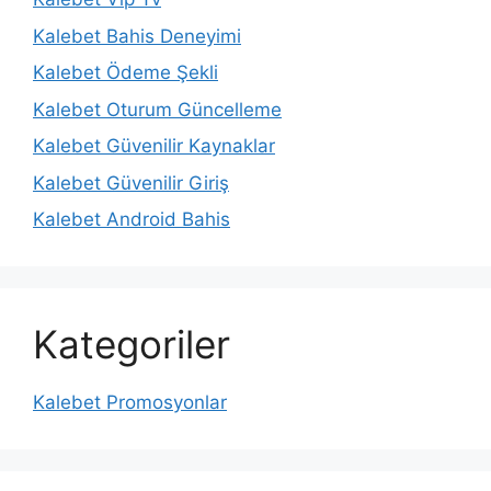
Kalebet Bahis Deneyimi
Kalebet Ödeme Şekli
Kalebet Oturum Güncelleme
Kalebet Güvenilir Kaynaklar
Kalebet Güvenilir Giriş
Kalebet Android Bahis
Kategoriler
Kalebet Promosyonlar