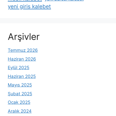
yeni giris kalebet
Arşivler
Temmuz 2026
Haziran 2026
Eylül 2025
Haziran 2025
Mayıs 2025
Şubat 2025
Ocak 2025
Aralık 2024