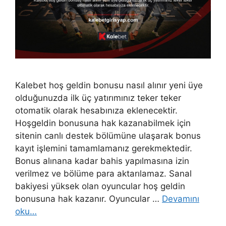
Kalebet hoş geldin bonusu nasıl alınır yeni üye
olduğunuzda ilk üç yatırımınız teker teker
otomatik olarak hesabınıza eklenecektir.
Hoşgeldin bonusuna hak kazanabilmek için
sitenin canlı destek bölümüne ulaşarak bonus
kayıt işlemini tamamlamanız gerekmektedir.
Bonus alınana kadar bahis yapılmasına izin
verilmez ve bölüme para aktarılamaz. Sanal
bakiyesi yüksek olan oyuncular hoş geldin
bonusuna hak kazanır. Oyuncular …
Devamını
oku…