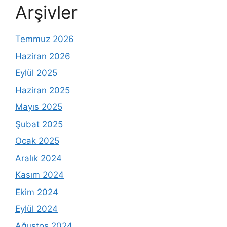
Arşivler
Temmuz 2026
Haziran 2026
Eylül 2025
Haziran 2025
Mayıs 2025
Şubat 2025
Ocak 2025
Aralık 2024
Kasım 2024
Ekim 2024
Eylül 2024
Ağustos 2024