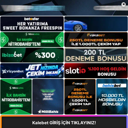
×
Kalebet GİRİŞ İÇİN TIKLAYINIZ!