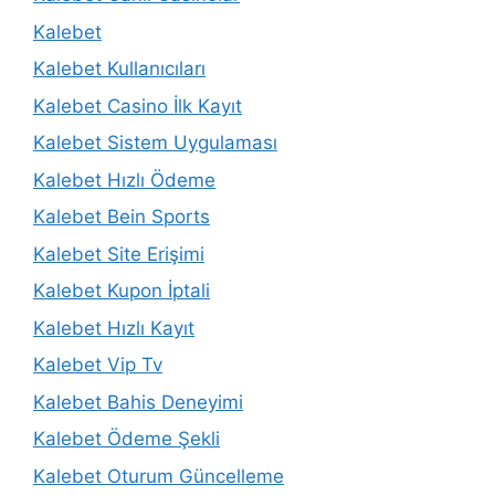
Kalebet
Kalebet Kullanıcıları
Kalebet Casino İlk Kayıt
Kalebet Sistem Uygulaması
Kalebet Hızlı Ödeme
Kalebet Bein Sports
Kalebet Site Erişimi
Kalebet Kupon İptali
Kalebet Hızlı Kayıt
Kalebet Vip Tv
Kalebet Bahis Deneyimi
Kalebet Ödeme Şekli
Kalebet Oturum Güncelleme